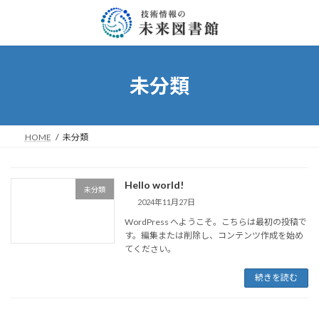
コ
ナ
ン
ビ
テ
ゲ
ン
ー
ツ
シ
へ
ョ
未分類
ス
ン
キ
に
ッ
移
プ
動
HOME
未分類
Hello world!
未分類
2024年11月27日
WordPress へようこそ。こちらは最初の投稿で
す。編集または削除し、コンテンツ作成を始め
てください。
続きを読む